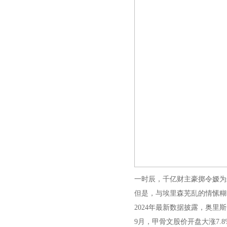
一时辰，千亿财主豪掷令嫒为
但是，与埃里森芜乱的情愫糊口
2024年最新数据披露，奥里斯
9月，甲骨文股价开盘大涨7