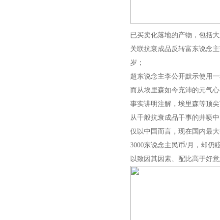
已买卖化落地的产物，包括大卫·辛
关联抗衰成品反转富东说念主
岁；
超东说念主李公开默示使用一
而从埃里森如今充沛的元气心
事实讲明注解，埃里森等顶尖
从千般抗衰成品干事的井喷中
仅以中国而言，现在国内最大抗
3000东说念主民币/月，却
以致因其因素、配比高于好意