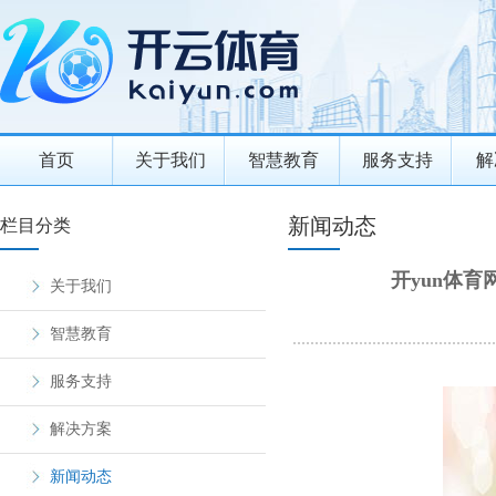
首页
关于我们
智慧教育
服务支持
解
新闻动态
栏目分类
开yun体育
关于我们
智慧教育
服务支持
解决方案
新闻动态