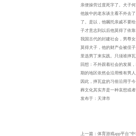
亲便操劳过度死字了。犬子何
他族中的老东谈主看不外去了
了。是以，他嘱托亲戚不要给
子才意志到以后他莫得了依靠
我国古代的封建社会，男尊女
莫得犬子，他的财产会被侄子
里选男丁来实践。只须谁摔瓦
回想：不外跟着社会的发展，
期的地区依然会沿用惟有男人
因此，摔瓦盆的习俗沿用于今
葬文化其实齐是一种哀想或者
发布于：天津市
上一篇：
体育游戏app平台“