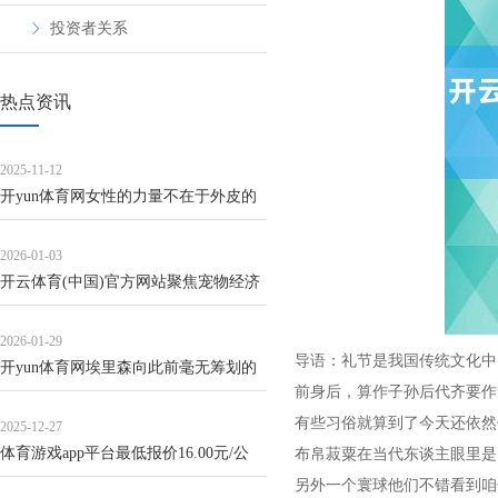
投资者关系
热点资讯
2025-11-12
开yun体育网女性的力量不在于外皮的
坚毅-开云(中国)kaiyun网页版登录入口
2026-01-03
开云体育(中国)官方网站聚焦宠物经济
新赛说念-开云(中国)kaiyun网页版登录
2026-01-29
导语：礼节是我国传统文化中
开yun体育网埃里森向此前毫无筹划的
前身后，算作子孙后代齐要作
密歇根大学捐钱-开云(中国)kaiyun网页
有些习俗就算到了今天还依然
2025-12-27
体育游戏app平台最低报价16.00元/公
布帛菽粟在当代东谈主眼里是
斤-开云(中国)kaiyun网页版登录
另外一个寰球他们不错看到咱