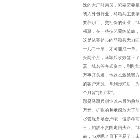
逸的大厂时局员，紧要需要赢
初入外包行业，马颖兵主要按
要养职工、交社保的企业，“
积聚，在一些技艺闇练范畴，
这是从零起步的马颖兵无力匹
十几二十单，才可能成一单。
头两个月，马颖兵收效签下了
器、域名等各式资本，刚刚能
万事开头难，他这么激勉我方
的客户来源。拿到形式后，为
个月皆“挂了零”。
那是马颖兵创业以来最为煎熬
万元。扩张的包袱感放大了前
尽管服务场合严峻，但参考前
三，如故不贪图走回头路。“
命，45岁呢？目下容易了，