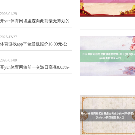
新赛说念-开云(中国)kaiyun网页版登录
2026-01-29
开yun体育网埃里森向此前毫无筹划的
密歇根大学捐钱-开云(中国)kaiyun网页
2025-12-27
体育游戏app平台最低报价16.00元/公
斤-开云(中国)kaiyun网页版登录
2026-01-09
开yun体育网较前一交游日高涨0.03%-
开云(中国)kaiyun网页版登录入口