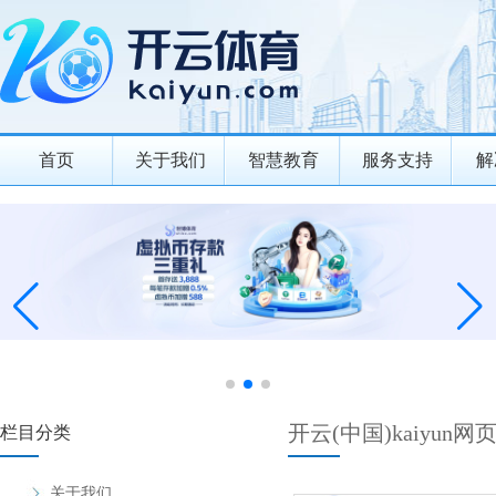
首页
关于我们
智慧教育
服务支持
解
开云(中国)kaiyun
栏目分类
关于我们