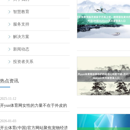
智慧教育
服务支持
解决方案
新闻动态
投资者关系
热点资讯
2025-11-12
开yun体育网女性的力量不在于外皮的
坚毅-开云(中国)kaiyun网页版登录入口
2026-01-03
开云体育(中国)官方网站聚焦宠物经济